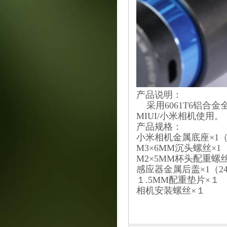
产品说明：
采用6061T6铝合金全
MIUI/小米相机使用。
产品规格：
小米相机金属底座×1（61
M3×6MM沉头螺丝×1
M2×5MM杯头配重螺丝
感应器金属后盖×1（24×2
１.5MM配重垫片×１
相机安装螺丝×１