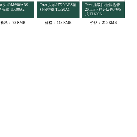
rot 头罩/M690/ABS
Tarot 头罩/H720/ABS塑
Tarot 挂载件/金属抱管
头罩 TL690A2
料保护罩 TL720A1
20mm/下挂升级件/快拆
式 TL690A1
价格：
78 RMB
价格：
118 RMB
价格：
215 RMB