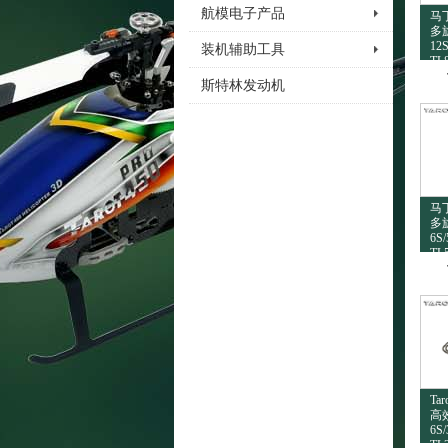
航模电子产品
马丁
多
12
装机辅助工具
TL
斯特林发动机
马丁
多
6S
TL
Ta
高
6S
TL