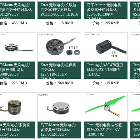
/Martin 无刷电机/
Tarot 无刷电机/长续航
马丁/Martin 无刷电机/
马丁
旋翼高效长航时马达
高效率/FPV竞速马
多旋翼长航时马达
多
S/8120/95KV
达/3115/900KV TL1616
12S/5010/130KV
6S/
81M20
TL50M10
TL5
价格：
455 RMB
价格：
115 RMB
价格：
295 RMB
/Martin 无刷电机/
Tarot 无刷电机/植保机
Tarot 电机/450\470直升
Tar
旋翼长航时马达
高效马达
机马达/2525/1800KV
直
/5008/290KV
12S/8110/115KV
TL47A24
达/3
50M08
TL81P10
TL3
价格：
225 RMB
价格：
560 RMB
价格：
215 RMB
rot 无刷电机/多旋翼
马丁/Martin 无刷电机/
Tarot 无刷电机/自锁正
Ta
效长航时马达
多旋翼长航时马达
螺纹/3S/2212/920KV
螺纹/
/3515/400KV
12S/6012/132KV
TL9014-02
TL9
35P15
TL3009