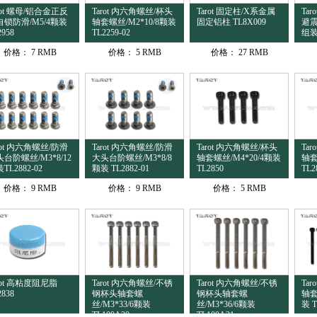
rot 螺母/铝合金正反
Tarot 内六角螺丝/杯头
Tarot 固定柱/X系金属
Ta
自锁防滑/M5/4颗装
轴套螺丝/M2*10/8颗装
固定铝柱 TL8X009
避震
2958
TL2259-02
组装 
价格：
7 RMB
价格：
5 RMB
价格：
27 RMB
rot 内六角螺丝/防滑
Tarot 内六角螺丝/防滑
Tarot 内六角螺丝/杯头
Ta
台阶螺丝/M3*8/12
大头台阶螺丝/M3*8/8
轴套螺丝/M4*20/4颗装
轴套
TL2882-02
颗装 TL2882-01
TL2850
TL2
价格：
9 RMB
价格：
9 RMB
价格：
5 RMB
rot 高粘度阻尼脂
Tarot 内六角螺丝/不锈
Tarot 内六角螺丝/不锈
Ta
2838
钢杯头轴套螺
钢杯头轴套螺
轴套
丝/M3*33/6颗装
丝/M3*36/6颗装
装 T
TL100A20
TL100A21