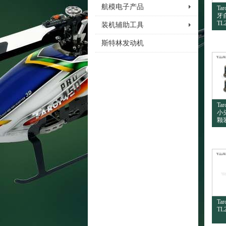
航模电子产品
Ta
牙
TL
装机辅助工具
斯特林发动机
Ta
小头
颗装
Ta
TL