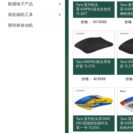
航模电子产品
Tarot 直升机头
Tarot
罩/450PRO蓝光全包壳
罩/450
TL2857
钢铁侠款 
装机辅助工具
价格：
195 RMB
价格
斯特林发动机
Tarot 600PRO机头罩保
Tarot 
护套 TL2791
套 TL27
价格：
40 RMB
价格
Tarot 直升机头罩/600E
Tarot
PRO高级彩绘玻纤头
罩/450
罩/一号 TL6501
绘机外壳/