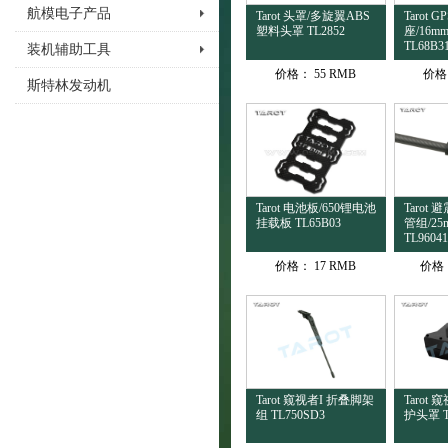
航模电子产品
Tarot 头罩/多旋翼ABS
Tarot
塑料头罩 TL2852
座/16
TL68B3
装机辅助工具
价格：
55 RMB
价格
斯特林发动机
Tarot 电池板/650锂电池
Tarot
挂载板 TL65B03
管组/2
TL96041
价格：
17 RMB
价格
Tarot 窥视者I 折叠脚架
Tarot
组 TL750SD3
护头罩 T