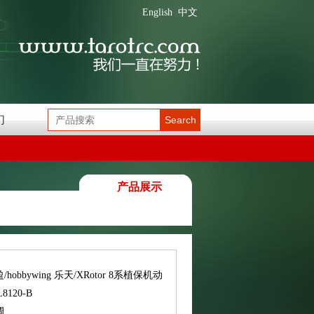
English
中文
们
Search
产品展示
/hobbywing 乐天/XRotor 8系植保机动
120-B
调