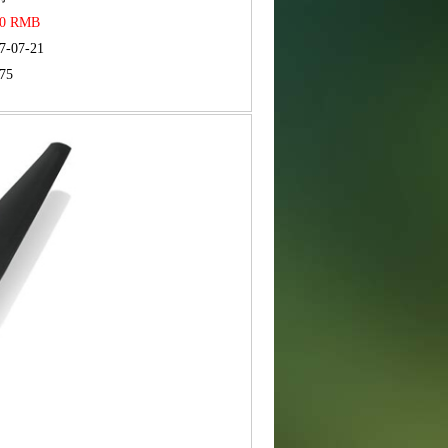
50 RMB
7-07-21
75