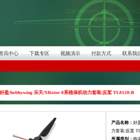
资讯中心
下载专区
视频演示
付款方式
联系我
好盈/hobbywing 乐天/XRotor 8系植保机动力套装/反桨 TL8120-B
产品名称：
好盈
力套装/反桨 TL8
所属类别：
电