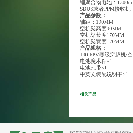
锂聚合物电池：1300mAh 
SBUS或者PPM接收机： T
产品参数：
轴距：190MM
空机架高度90MM
空机架长度170MM
空机架宽度170MM
产品规格：
190 FPV赛级穿越机/
电池魔术粘×1
电池扎带×1
中英文装配说明书×1
相关产品
版权所有©2011 温州飞越航空科技有限