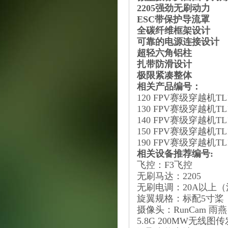
2205强劲无刷动力
ESC带保护导流罩
全碳纤维框架设计
可靠的电源连接设计
超轻六角铝柱
扎带防滑设计
极限紧凑整体
相关产品编号：
120 FPV赛级穿越机TL120
130 FPV赛级穿越机TL130
140 FPV赛级穿越机TL14
150 FPV赛级穿越机TL150
190 FPV赛级穿越机TL190
相关设备推荐编号:
飞控：F3飞控
无刷马达：2205
无刷电调：20A以上
旋翼规格：标配5寸桨
摄像头：RunCam 雨
5.8G 200MW无线图