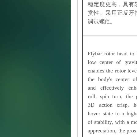
稳定度更高，具有
赏性。采用正反牙
调试螺距。
Flybar rotor head to 
low center of gravi
enables the rotor leve
the body's center of
and effectively en
roll, spin turn, the
3D action crisp, he
hover state to a high
of stability, with a m
appreciation, the pro