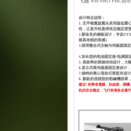
飞越 450 PRO FBL说明书/T
设计特点说明：
1. 无平衡翼旋翼头采用超低
性，让直升机悬停状态稳定度
2.新改良的侧板设计，专设Z
挺高布线的美感）
3.採用整合式主軸与伺服器固
4.加长型的电池固定座/电调
5. 高效率的尾轴传动设计，
6.直立式尾伺服器固定座设计
7.独特的离心甩块式尾桨夹设
8. 新款的流线型的彩繪機頭
建议! 初學者選購，於組裝、調
机的安全概念，飞行前请务必遵