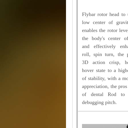
Flybar rotor head to 
low center of gravi
enables the rotor leve
the body's center of
and effectively en
roll, spin turn, the
3D action crisp, he
hover state to a high
of stability, with a m
appreciation, the pro
of dental Rod to f
debugging pitch.