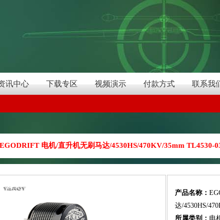
资讯中心
下载专区
视频演示
付款方式
联系我
EGODRIFT 电机/直升机无刷马达/4530HS/470KV/35mm TL4530-0
产品名称：
EG
达/4530HS/470
所属类别：
电