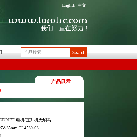
English
中文
们
Search
产品展示
3
ODRIFT 电机/直升机无刷马
KV/35mm TL4530-03
机