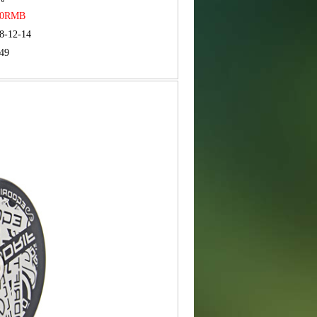
40RMB
8-12-14
49