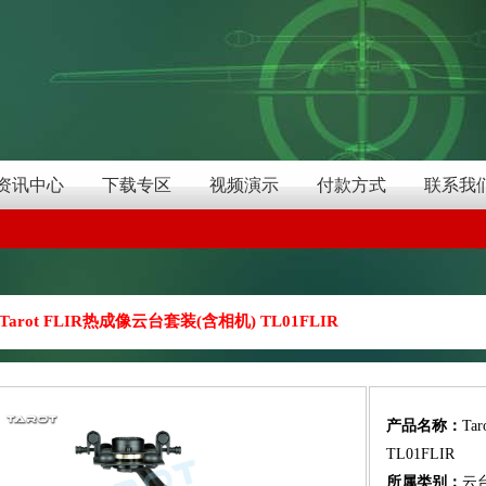
资讯中心
下载专区
视频演示
付款方式
联系我
Tarot FLIR热成像云台套装(含相机) TL01FLIR
产品名称：
Ta
TL01FLIR
所属类别：
云