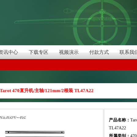
资讯中心
下载专区
视频演示
付款方式
联系我
Tarot 470直升机/主轴/121mm/2根装 TL47A22
产品名称：
Ta
TL47A22
所属类别：
47