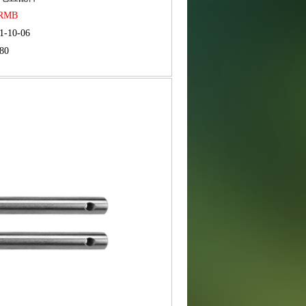
 RMB
1-10-06
80