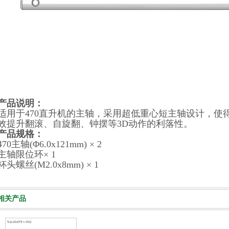
产品说明：
适用于470直升机的主轴，采用超低重心短主轴设计，使
效提升翻滚、自旋翻、钟摆等3D动作的利落性。
产品规格：
470主轴(Φ6.0x121mm) × 2
主轴限位环× 1
杯头螺丝(M2.0x8mm) × 1
相关产品