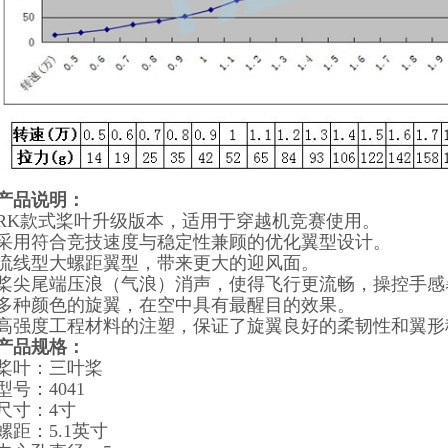
产品说明：
RK款式桨叶升级版本，适用于穿越机竞赛使用。
采用符合竞技速度与稳定性兼顾的优化翼型设计。
流线型大螺距翼型，带来更大的迎风面。
桨尖尾端压浪（气浪）消声，使得飞行更流畅，操控手感
多种颜色的旋翼，在空中具有最醒目的效果。
高强度工程材料的注塑，保证了旋翼良好的柔韧性和翼形
产品规格：
桨叶：三叶桨
型号：4041
尺寸：4寸
螺距：5.1英寸