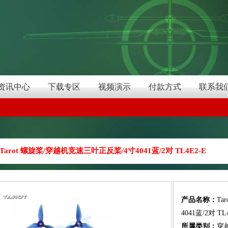
资讯中心
下载专区
视频演示
付款方式
联系我
Tarot 螺旋桨/穿越机竞速三叶正反桨/4寸4041蓝/2对 TL4E2-E
产品名称：
Ta
4041蓝/2对 TL
所属类别：
穿