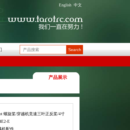
English
中文
们
Search
产品展示
rot 螺旋桨/穿越机竞速三叶正反桨/4寸
4E2-E
越机配件