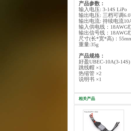
产品参数：
输入电压: 3-14S LiPo
输出电压: 三档可调6.0V
输出电流: 持续电流10
输入供电线：18AWG红黑
输出信号线：18AWG红黑
尺寸(长*宽*高)：55mm
重量:35g
产品规格：
好盈UBEC-10A(3-14S)
跳线帽 ×1
热缩管 ×2
说明书 ×1
相关产品