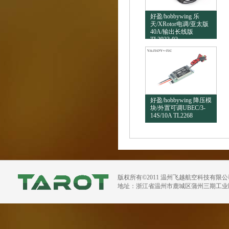
好盈/hobbywing 乐
天/XRotor电调/亚太版
40A/输出长线版
TL2923-02
好盈/hobbywing 降压模
块/外置可调UBEC/3-
14S/10A TL2268
版权所有©2011 温州飞越航空科技有限
地址：浙江省温州市鹿城区蒲州三期工业