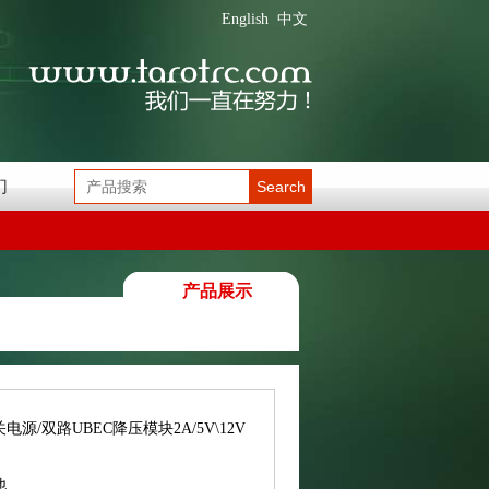
English
中文
们
Search
产品展示
电源/双路UBEC降压模块2A/5V\12V
他