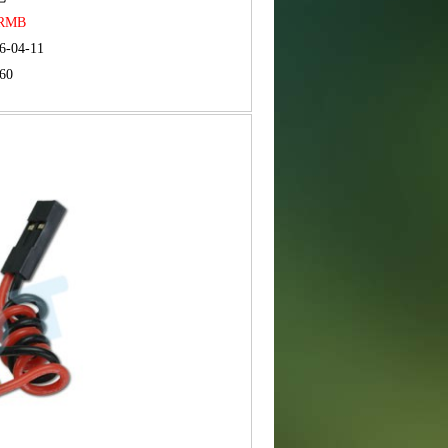
 RMB
6-04-11
60