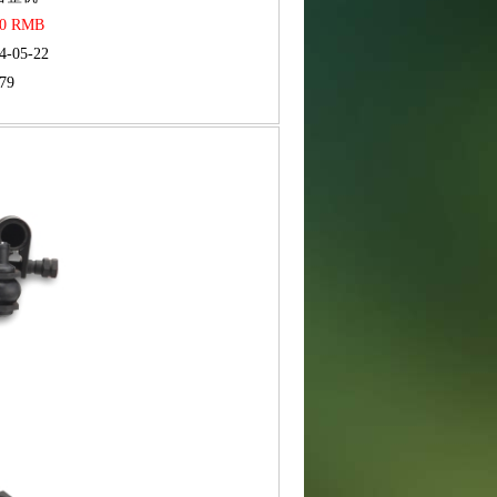
00 RMB
4-05-22
79