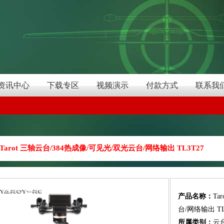
资讯中心
下载专区
视频演示
付款方式
联系我
Tarot 三轴云台/384热成像/可见光/双光云台/网络输出 TL3T27
产品名称：
Ta
台/网络输出 TL
所属类别：
云