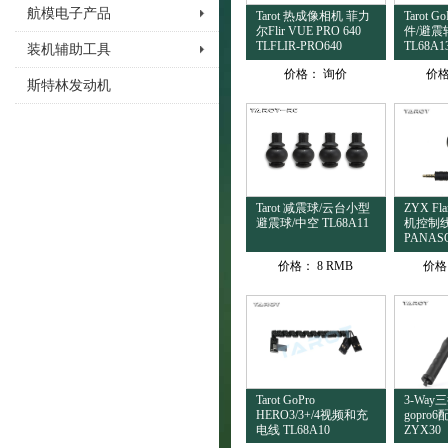
航模电子产品
Tarot 热成像相机 菲力
Tarot
尔Flir VUE PRO 640
件/避震
TLFLIR-PRO640
TL68A1
装机辅助工具
价格：
询价
价
斯特林发动机
Tarot 减震球/云台小型
ZYX Fl
避震球/中空 TL68A11
机控制线
PANASO
价格：
8 RMB
价格
Tarot GoPro
3-Wa
HERO3/3+/4视频和充
gopro6
电线 TL68A10
ZYX30