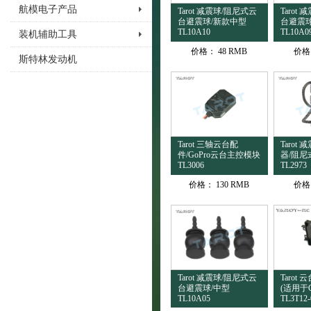
航模电子产品
Tarot 减震球/阻尼式云
Tarot
台避震球/新款中型
台避震球
TL10A10
TL10A0
装机辅助工具
价格：
48 RMB
价格
斯特林发动机
Tarot 三轴云台配
Tarot
件/GoPro云台主控模块
器/阻尼式
TL3006
TL2973
价格：
130 RMB
价格
Tarot 减震球/阻尼式云
Tarot
台避震球/中型
(适用于Go
TL10A05
TL3T12-