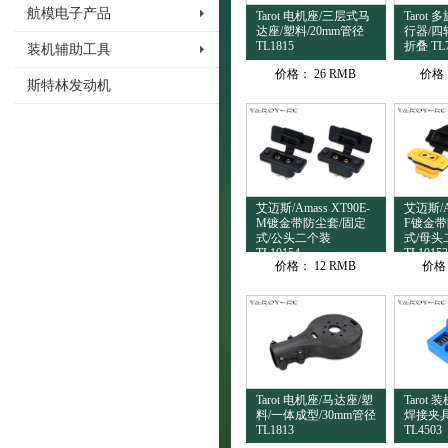
航模电子产品
Tarot 电机座/三层式马
Tarot
达座/塑料/20mm管径
行器/四
TL1815
折叠 TL
装机辅助工具
价格：
26 RMB
价格
斯特林发动机
艾迈斯/Amass XT90E-
艾迈斯/Am
M镀金带防尘套/固定
F镀金带
式/公头二个装
式/母头
TL10154
TL10153
价格：
12 RMB
价格
Tarot 电机座/马达座/塑
Tarot
料/一体成型/30mm管径
焊接夹具
TL1813
TL4503