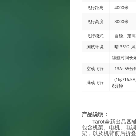
飞行距离
4000米
飞行高度
3000米
飞行模式
自稳、定高
测试环境
晴.35℃.
续航时间长
空载飞行
13A≈55分
(1kg/16.5A
满载飞行
8分钟
产品说明：
Tarot全新出品四
包含机架、电机、电调
架，以及机臂前后折