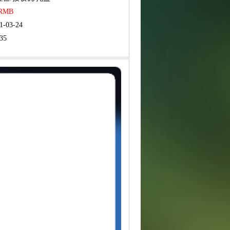
 RMB
1-03-24
35