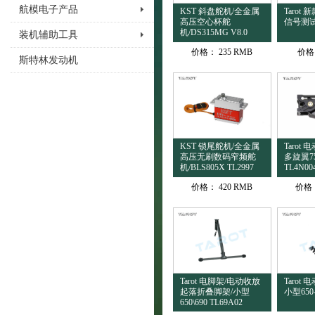
航模电子产品
KST 斜盘舵机/全金属
Tarot
高压空心杯舵
信号测试器
机/DS315MG V8.0
装机辅助工具
价格：
235 RMB
价格
斯特林发动机
KST 锁尾舵机/全金属
Tarot
高压无刷数码窄频舵
多旋翼7
机/BLS805X TL2997
TL4N00
价格：
420 RMB
价格
Tarot 电脚架/电动收放
Tarot
起落折叠脚架/小型
小型650-
650\690 TL69A02