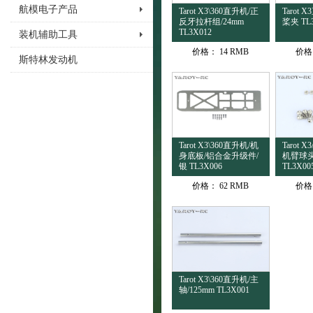
航模电子产品
Tarot X3\360直升机/正
Tarot
反牙拉杆组/24mm
桨夹 TL
TL3X012
装机辅助工具
价格：
14 RMB
价格
斯特林发动机
Tarot X3\360直升机/机
Tarot 
身底板/铝合金升级件/
机臂球头
银 TL3X006
TL3X00
价格：
62 RMB
价格
Tarot X3\360直升机/主
轴/125mm TL3X001