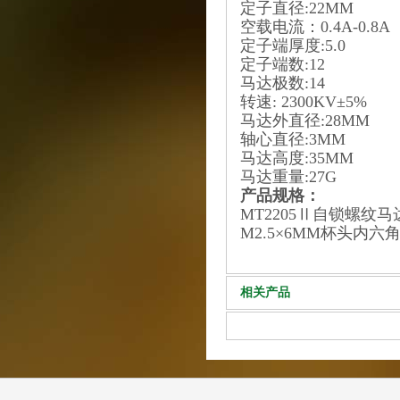
定子直径:22MM
空载电流：0.4A-0.8A
定子端厚度:5.0
定子端数:12
马达极数:14
转速: 2300KV±5%
马达外直径:28MM
轴心直径:3MM
马达高度:35MM
马达重量:27G
产品规格：
MT2205Ⅱ自锁螺纹马
M2.5×6MM杯头内六
相关产品