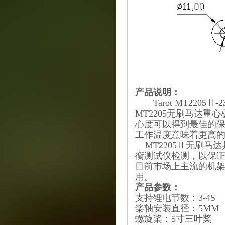
产品说明：
Tarot MT2205Ⅱ-
MT2205无刷马达重
心度可以得到最佳的
工作温度意味着更高
MT2205Ⅱ无刷马
衡测试仪检测，以保证
目前市场上主流的机
用。
产品参数：
支持锂电节数：3-4S
桨轴安装直径：5MM
螺旋桨：5寸三叶桨