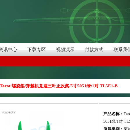
资讯中心
下载专区
视频演示
付款方式
联系我
Tarot 螺旋桨/穿越机竞速三叶正反桨/5寸5051绿/1对 TL5E1-B
产品名称：
Ta
5051绿/1对 TL
所属类别：
穿