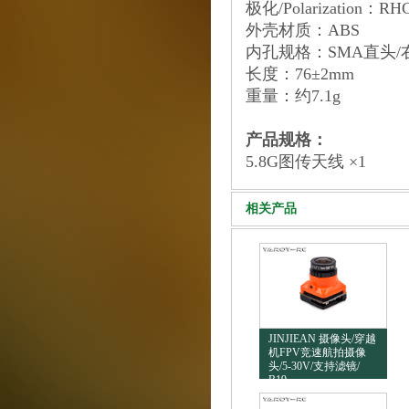
极化/Polarization：RH
外壳材质：ABS
内孔规格：SMA直头/
长度：76±2mm
重量：约7.1g
产品规格：
5.8G图传天线 ×1
相关产品
JINJIEAN 摄像头/穿越
机FPV竞速航拍摄像
头/5-30V/支持滤镜/
B19