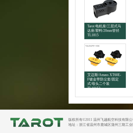
Tarot 电机座/三层式马
达座/塑料/20mm管径
TL1815
艾迈斯/Amass XT60E-
F镀金带防尘套/固定
式/母头二个装
TL10153
版权所有©2011 温州飞越航空科技有限
地址：浙江省温州市鹿城区蒲州三期工业