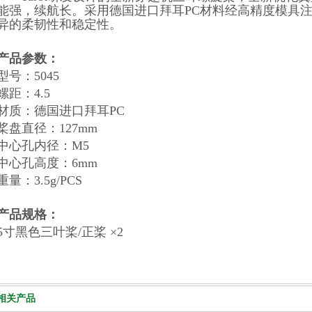
能强，续航长
。采用德国进口拜耳PC材料经高精度模具
异的柔韧性和稳定性。
产品参数：
型号：5045
螺距：4.5
材质：德国进口拜耳PC
桨盘直径：127mm
中心孔内径：M5
中心孔高度：6mm
重量：3.5g/PCS
产品规格：
5寸黑色三叶桨/正桨 ×2
相关产品