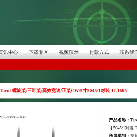
资讯中心
下载专区
视频演示
付款方式
联系我
Tarot 螺旋桨/三叶桨/高效竞速/正桨CW/5寸5045/1对装 TL1605
产品名称：
Ta
寸5045/1对装 T
所属类别：
穿