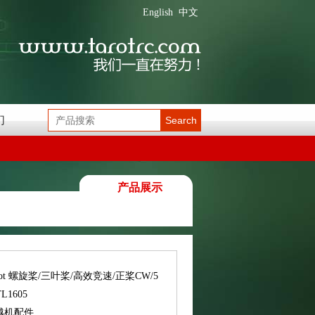
English
中文
们
Search
产品展示
rot 螺旋桨/三叶桨/高效竞速/正桨CW/5
L1605
越机配件