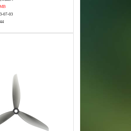
RMB
3-07-03
44