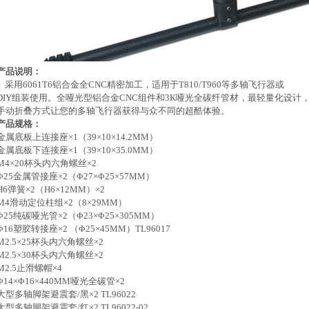
产品说明：
采用6061T6铝合金全CNC精密加工，适用于T810/T960等多轴飞行器或
DIY组装使用。全哑光型铝合金CNC组件和3K哑光全碳纤管材，最轻量化设计
手动折叠方式让您的多轴飞行器获得与众不同的超酷体验。
产品规格：
金属底板上连接座×1（39×10×14.2MM）
金属底板下连接座×1（39×10×35.0MM）
M4×20杯头内六角螺丝×2
Φ25金属管接座×2（Φ27×Φ25×57MM）
H6弹簧×2（H6×12MM）×2
M4滑动定位柱组×2（8×29MM）
Φ25纯碳哑光管×2（Φ23×Φ25×305MM）
Φ16塑胶转接座×2 （Φ25×45MM）TL96017
M2.5×25杯头内六角螺丝×2
M2.5×30杯头内六角螺丝×2
M2.5止滑螺帽×4
Φ14×Φ16×440MM哑光全碳管×2
大型多轴脚架避震套/黑×2 TL96022
大型多轴脚架避震套/红×2 TL96022-02