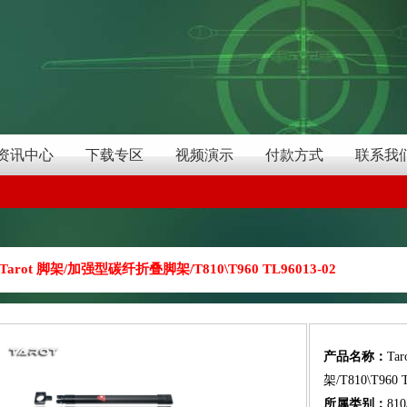
资讯中心
下载专区
视频演示
付款方式
联系我
Tarot 脚架/加强型碳纤折叠脚架/T810\T960 TL96013-02
产品名称：
Ta
架/T810\T960 
所属类别：
81