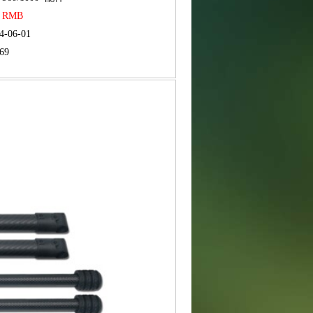
0 RMB
4-06-01
69