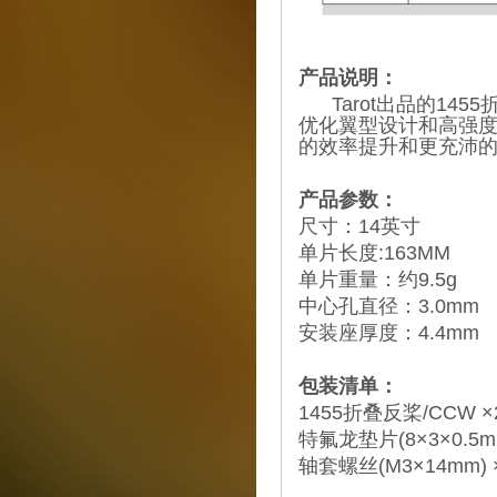
产品说明：
Tarot出品的145
优化翼型设计和高强度
的效率提升和更充沛
产品参数：
尺寸：14英寸
单片长度:163MM
单片重量：约9.5g
中心孔直径：3.0mm
安装座厚度：4.4mm
包装清单：
1455折叠反桨/CCW ×
特氟龙垫片(8×3×0.5mm
轴套螺丝(M3×14mm) 