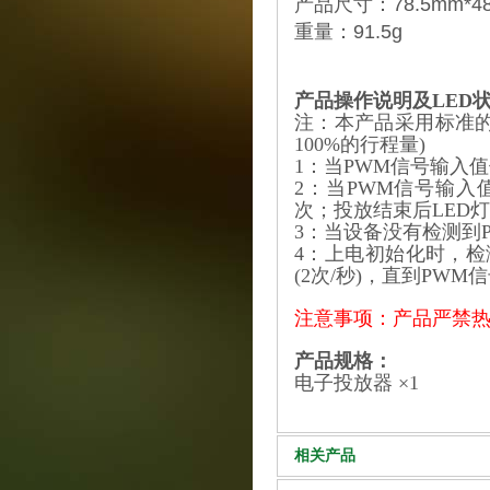
产品尺寸：78.5mm*4
重量：91.5g
产品操作说明及LED
注：本产品采用标准的
100%的行程量)
1：当PWM信号输入值
2：当PWM信号输入值
次；投放结束后LED
3：当设备没有检测到P
4：上电初始化时，检测
(2次/秒)，直到PW
注意事项：产品严禁热
产品规格：
电子投放器
×1
相关产品