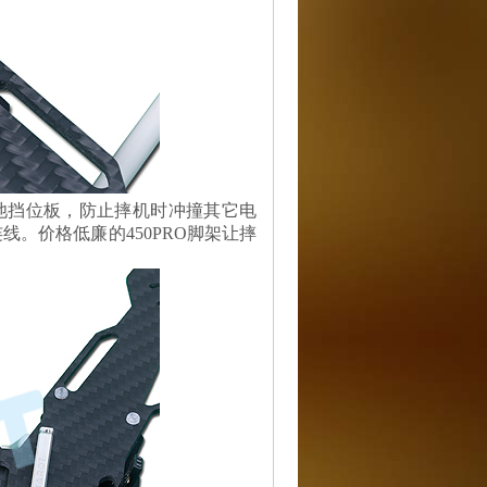
池挡位板，防止摔机时冲撞其它电
连线。价格低廉的450PRO脚架让摔