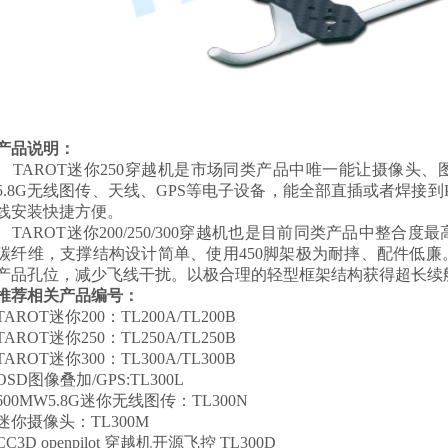
产品说明：
TAROT迷你250穿越机是市场同类产品中唯一能让摄像头
5.8G无线图传、天线、GPS等电子设备，能全部直插或者焊接
线安装快捷方便。
TAROT迷你200/250/300穿越机也是目前同类产品中整合度
碳纤维，支撑结构设计简单、使用450脚架极为耐摔、配件低廉
产品孔位，减少飞线干扰。以极合理的轻型框架结构获得超长续
推荐相关产品编号：
TAROT迷你200：TL200A/TL200B
TAROT迷你250：TL250A/TL250B
TAROT迷你300：TL300A/TL300B
OSD图像叠加/GPS:TL300L
600MW5.8G迷你无线图传：TL300N
迷你摄像头：TL300M
CC3D openpilot 穿越机开源飞控 TL300D