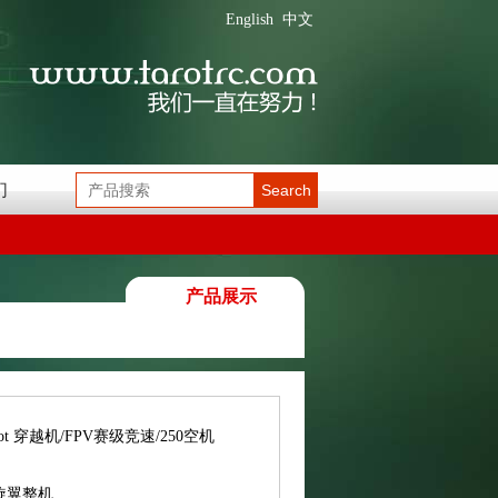
English
中文
们
Search
产品展示
rot 穿越机/FPV赛级竞速/250空机
旋翼整机