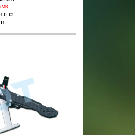
 RMB
4-12-03
34