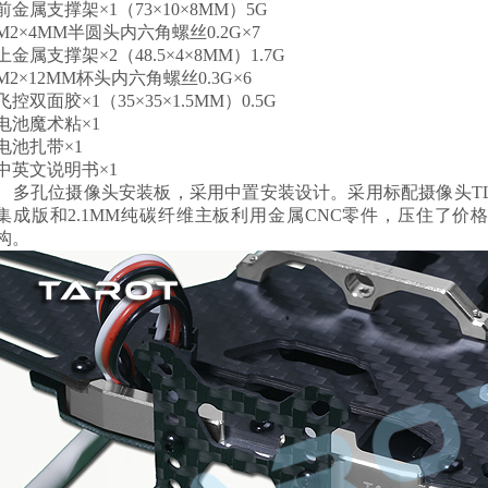
前金属支撑架×1（73×10×8MM）5G
M2×4MM半圆头内六角螺丝0.2G×7
上金属支撑架×2（48.5×4×8MM）1.7G
M2×12MM杯头内六角螺丝0.3G×6
飞控双面胶×1（35×35×1.5MM）0.5G
电池魔术粘×1
电池扎带×1
中英文说明书×1
多孔位摄像头安装板，采用中置安装设计。采用标配摄像头TL3
集成版和2.1MM纯碳纤维主板利用金属CNC零件，压住了
构。