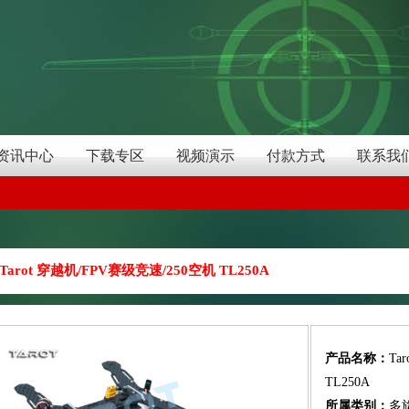
资讯中心
下载专区
视频演示
付款方式
联系我
Tarot 穿越机/FPV赛级竞速/250空机 TL250A
产品名称：
Ta
TL250A
所属类别：
多