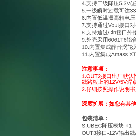
4.支持二级降压5.3V
5.一级瞬时过载可达3
6.内置低温漂高精电
7.支持通过Vout接
8.支持通过Cin接
9.外壳采用6061T
10.内置集成静音涡
11.内置集成Amas
注意事项：
1.OUT2接口出厂默认
线路板上的12V/5V
2.仔细按照操作说明
深度扩展：如您有其
包装清单：
S.UBEC降压模块 ×1
OUT3接口-12V输出线/G