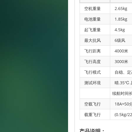
空机重量
2.65kg
电池重量
1.85kg
起飞重量
4.5kg
最大抗风
6级风
飞行距离
4000米
飞行高度
3000米
飞行模式
自稳、定
测试环境
晴.35℃
续航时间
空载飞行
18A≈50
载重飞行
(0.5kg/22
产品说明：