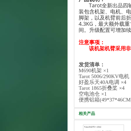
Tarot全新出品四
装包含机架、电机、电
脚架，以及机臂前后
4.3KG，最大额外载
间。升级配置可增加
注意事项：
该机架机臂采用非
发货清单：
M690机架 ×1
Tarot 5006/290KV电机 
好盈乐天40A电调 ×4
Tarot 1865折叠桨 ×4
空电池仓 ×1
便携铝箱(49*37*46CM)
相关产品