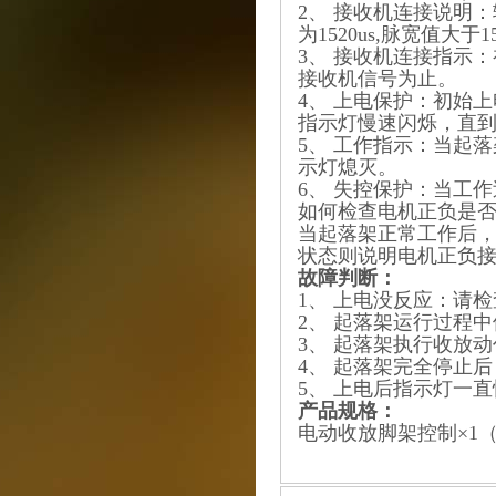
2、 接收机连接说明
为1520us,脉宽值大于
3、 接收机连接指示
接收机信号为止。
4、 上电保护：初始
指示灯慢速闪烁，直
5、 工作指示：当起
示灯熄灭。
6、 失控保护：当工
如何检查电机正负是
当起落架正常工作后
状态则说明电机正负
故障判断：
1、 上电没反应：请
2、 起落架运行过程
3、 起落架执行收放
4、 起落架完全停止
5、 上电后指示灯一
产品规格：
电动收放脚架控制×1（47