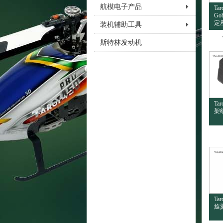
航模电子产品
Ta
Go
定座
装机辅助工具
斯特林发动机
Ta
架组
Ta
旋翼