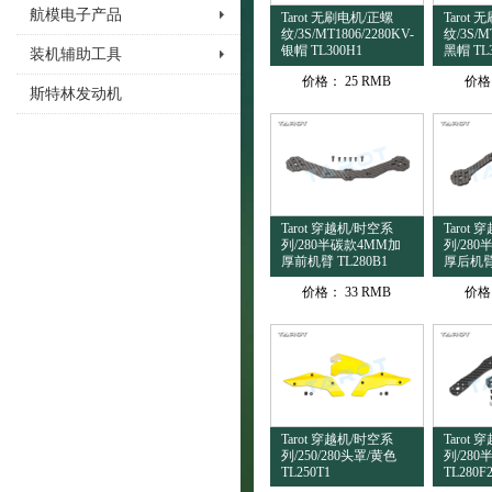
航模电子产品
Tarot 无刷电机/正螺
Tarot
纹/3S/MT1806/2280KV-
纹/3S/M
银帽 TL300H1
黑帽 TL
装机辅助工具
价格：
25 RMB
价格
斯特林发动机
Tarot 穿越机/时空系
Tarot
列/280半碳款4MM加
列/28
厚前机臂 TL280B1
厚后机臂 
价格：
33 RMB
价格
Tarot 穿越机/时空系
Tarot
列/250/280头罩/黄色
列/28
TL250T1
TL280F