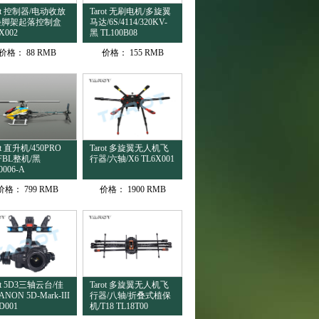
rot 控制器/电动收放
Tarot 无刷电机/多旋翼
叠脚架起落控制盒
马达/6S/4114/320KV-
X002
黑 TL100B08
价格：
88 RMB
价格：
155 RMB
ot 直升机/450PRO
Tarot 多旋翼无人机飞
 FBL整机/黑
行器/六轴/X6 TL6X001
0006-A
价格：
799 RMB
价格：
1900 RMB
rot 5D3三轴云台/佳
Tarot 多旋翼无人机飞
NON 5D-Mark-III
行器/八轴/折叠式植保
D001
机/T18 TL18T00