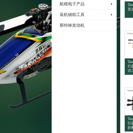
航模电子产品
Ta
竞速
装机辅助工具
斯特林发动机
Ta
行
式/
Ta
行器
折叠