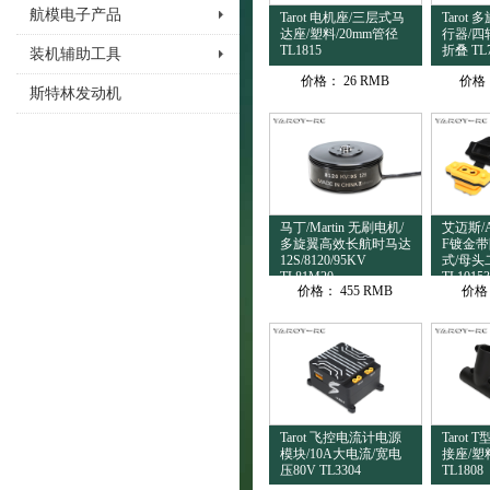
航模电子产品
Tarot 电机座/三层式马
Tarot
达座/塑料/20mm管径
行器/四
TL1815
折叠 TL
装机辅助工具
价格：
26 RMB
价格
斯特林发动机
马丁/Martin 无刷电机/
艾迈斯/Am
多旋翼高效长航时马达
F镀金带
12S/8120/95KV
式/母头
TL81M20
TL10153
价格：
455 RMB
价格
Tarot 飞控电流计电源
Tarot
模块/10A大电流/宽电
接座/塑料
压80V TL3304
TL1808