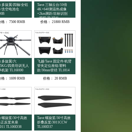
rot 多旋翼/四轴/全铝
Tarot 三轴云台/10倍
/含空电池仓
4K+640测温热成像
90B
+2km测距/目标识别
+跟踪 TL3T41
价格：
7500 RMB
价格：
21800 RMB
ot 多旋翼/六
飞越/Tarot 固定件/机臂
15KG/四类培训无人
管夹定位座组/塑料
单机架 TL16H00
款/30mm管径 TL1814
价格：
1699 RMB
价格：
20 RMB
rot 螺旋桨/30寸高效
Tarot 螺旋桨/30寸高效
叠正反桨夹座
折叠反桨/3011CCW
011 TL100D38
TL100D37