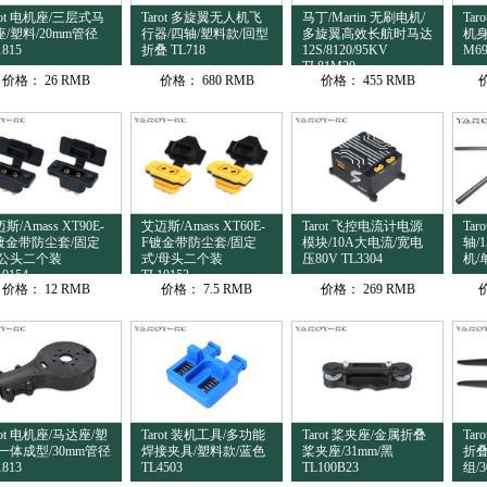
rot 电机座/三层式马
Tarot 多旋翼无人机飞
马丁/Martin 无刷电机/
Ta
/塑料/20mm管径
行器/四轴/塑料款/回型
多旋翼高效长航时马达
机身
1815
折叠 TL718
12S/8120/95KV
M6
TL81M20
价格：
26 RMB
价格：
680 RMB
价格：
455 RMB
斯/Amass XT90E-
艾迈斯/Amass XT60E-
Tarot 飞控电流计电源
Tar
镀金带防尘套/固定
F镀金带防尘套/固定
模块/10A大电流/宽电
轴/
/公头二个装
式/母头二个装
压80V TL3304
机/
10154
TL10153
价格：
12 RMB
价格：
7.5 RMB
价格：
269 RMB
rot 电机座/马达座/塑
Tarot 装机工具/多功能
Tarot 桨夹座/金属折叠
Ta
/一体成型/30mm管径
焊接夹具/塑料款/蓝色
桨夹座/31mm/黑
折
1813
TL4503
TL100B23
组/3