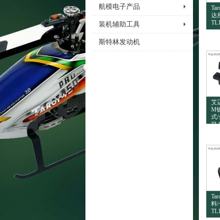
航模电子产品
Ta
达座
TL
装机辅助工具
斯特林发动机
艾迈
M
式
TL
Ta
料
TL