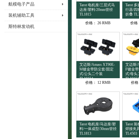
航模电子产品
Tarot 电机座/三层式马
Tarot
达座/塑料/20mm管径
行器/四
TL1815
折叠 TL
装机辅助工具
价格：
26 RMB
价格
斯特林发动机
艾迈斯/Amass XT90E-
艾迈斯/Am
M镀金带防尘套/固定
F镀金带
式/公头二个装
式/母头
TL10154
TL10153
价格：
12 RMB
价格
Tarot 电机座/马达座/塑
Tarot
料/一体成型/30mm管径
焊接夹具
TL1813
TL4503