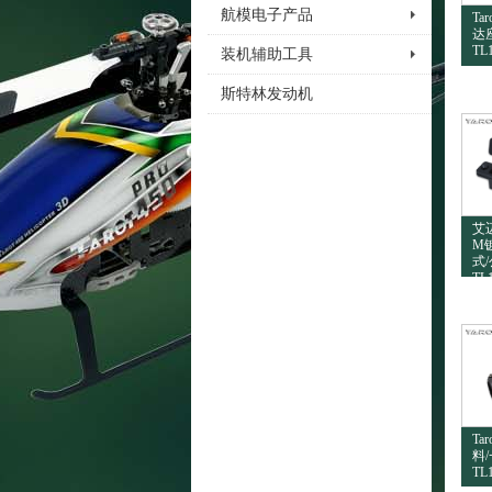
航模电子产品
Ta
达座
TL
装机辅助工具
斯特林发动机
艾迈
M
式
TL
Ta
料
TL