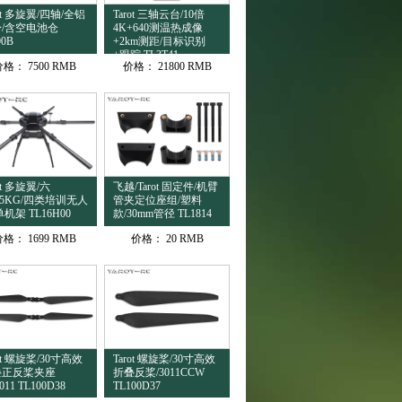
rot 多旋翼/四轴/全铝
Tarot 三轴云台/10倍
/含空电池仓
4K+640测温热成像
90B
+2km测距/目标识别
+跟踪 TL3T41
价格：
7500 RMB
价格：
21800 RMB
ot 多旋翼/六
飞越/Tarot 固定件/机臂
15KG/四类培训无人
管夹定位座组/塑料
单机架 TL16H00
款/30mm管径 TL1814
价格：
1699 RMB
价格：
20 RMB
rot 螺旋桨/30寸高效
Tarot 螺旋桨/30寸高效
叠正反桨夹座
折叠反桨/3011CCW
011 TL100D38
TL100D37