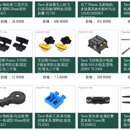
rot 电机座/三层式马
Tarot 多旋翼无人机飞
马丁/Martin 无刷电机/
Ta
/塑料/20mm管径
行器/四轴/塑料款/回型
多旋翼高效长航时马达
机身
1815
折叠 TL718
12S/8120/95KV
M6
TL81M20
价格：
26 RMB
价格：
680 RMB
价格：
455 RMB
斯/Amass XT90E-
艾迈斯/Amass XT60E-
Tarot 飞控电流计电源
Tar
镀金带防尘套/固定
F镀金带防尘套/固定
模块/10A大电流/宽电
轴/
/公头二个装
式/母头二个装
压80V TL3304
机/
10154
TL10153
价格：
12 RMB
价格：
7.5 RMB
价格：
269 RMB
rot 电机座/马达座/塑
Tarot 装机工具/多功能
Tarot 桨夹座/金属折叠
Ta
/一体成型/30mm管径
焊接夹具/塑料款/蓝色
桨夹座/31mm/黑
折
1813
TL4503
TL100B23
组/3