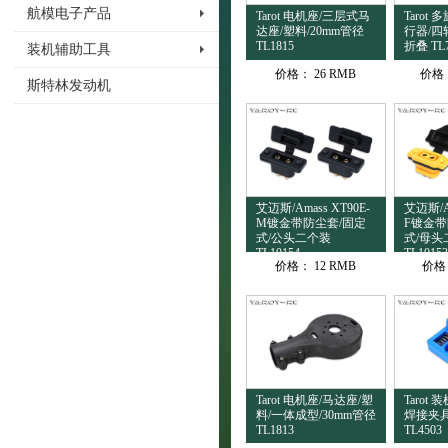
航模电子产品
Tarot 电机座/三层式马
Tarot
达座/塑料/20mm管径
行器/四
TL1815
折叠 TL
装机辅助工具
价格：
26 RMB
价格
斯特林发动机
艾迈斯/Amass XT90E-
艾迈斯/Am
M镀金带防尘套/固定
F镀金带
式/公头二个装
式/母头
TL10154
TL10153
价格：
12 RMB
价格
Tarot 电机座/马达座/塑
Tarot
料/一体成型/30mm管径
焊接夹具
TL1813
TL4503