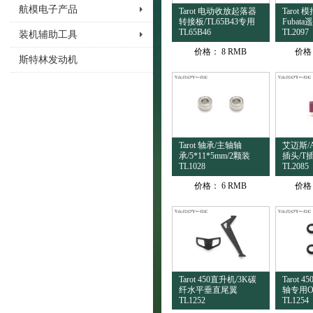
航模电子产品
Tarot 电动收放起落器
Tarot
转接板/TL65B43专用
Fubat
TL65B46
TL2097
装机辅助工具
价格：
8 RMB
价格
斯特林发动机
Tarot 轴承/主轴轴
艾迈斯/A
承/5*11*5mm/2颗装
插头/T
TL1028
TL2085
价格：
6 RMB
价格
Tarot 450直升机/3K碳
Tarot 
纤水平垂直尾翼
轴专用O
TL1252
TL1254