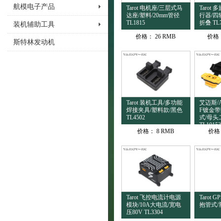
航模电子产品
Tarot 电机座/三层式马
Tarot
达座/塑料/20mm管径
行器/四
TL1815
折叠 TL
装机辅助工具
价格：
26 RMB
价格
斯特林发动机
Tarot 装机工具/多功能
艾迈斯/Am
焊接夹具/塑料款/黑色
F镀金带
TL4502
式/母头
TL10153
价格：
8 RMB
价格
Tarot 飞控电流计电源
Tarot 
模块/10A大电流/宽电
抱管式/塑
压80V TL3304