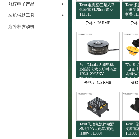
航模电子产品
Tarot 电机座/三层式马
Tarot
达座/塑料/20mm管径
行器/四
TL1815
折叠 TL
装机辅助工具
价格：
26 RMB
价格
斯特林发动机
马丁/Martin 无刷电机/
艾迈斯/Am
多旋翼高效长航时马达
F镀金带
12S/8120/95KV
式/母头
TL81M20
TL10153
价格：
455 RMB
价格
Tarot 飞控电流计电源
Tarot
模块/10A大电流/宽电
接座/塑料
压80V TL3304
TL1808