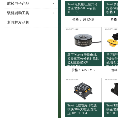
航模电子产品
Tarot 电机座/三层式马
Tarot
达座/塑料/20mm管径
行器/四
TL1815
折叠 TL
装机辅助工具
价格：
26 RMB
价格
斯特林发动机
马丁/Martin 无刷电机/
艾迈斯/Am
多旋翼高效长航时马达
F镀金带
12S/8120/95KV
式/母头
TL81M20
TL10153
价格：
455 RMB
价格
Tarot 飞控电流计电源
Tarot
模块/10A大电流/宽电
接座/塑料
压80V TL3304
TL1808