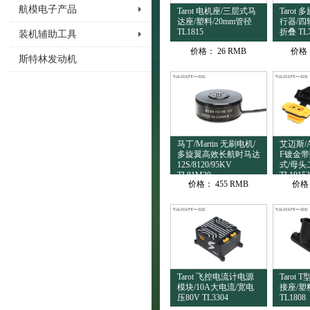
航模电子产品
Tarot 电机座/三层式马
Tarot
达座/塑料/20mm管径
行器/四
TL1815
折叠 TL
装机辅助工具
价格：
26 RMB
价格
斯特林发动机
马丁/Martin 无刷电机/
艾迈斯/Am
多旋翼高效长航时马达
F镀金带
12S/8120/95KV
式/母头
TL81M20
TL10153
价格：
455 RMB
价格
Tarot 飞控电流计电源
Tarot
模块/10A大电流/宽电
接座/塑料
压80V TL3304
TL1808