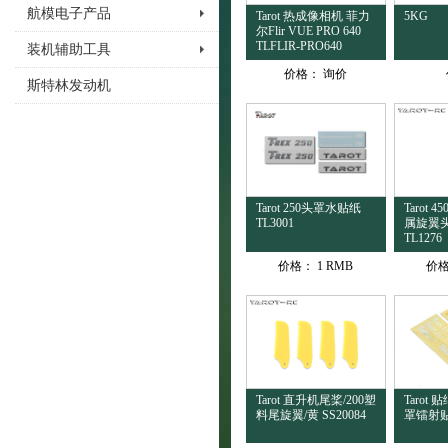
航模电子产品
Tarot 热成像相机 菲力
5KG
尔Flir VUE PRO 640
TLFLIR-PRO640
装机辅助工具
价格：
询价
斯特林发动机
Tarot 250头罩水贴纸
Tarot 
TL3001
属旋翼
TL1276
价格：
1 RMB
价
Tarot 直升机尾桨/200塑
Tarot 贴
料尾旋翼/黄 SS20084
罩镭射贴纸