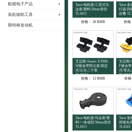
航模电子产品
Tarot 电机座/三层式马
Tarot
达座/塑料/20mm管径
行器/四
TL1815
折叠 TL
装机辅助工具
价格：
26 RMB
价格
斯特林发动机
艾迈斯/Amass XT90E-
艾迈斯/Am
M镀金带防尘套/固定
F镀金带
式/公头二个装
式/母头
TL10154
TL10153
价格：
12 RMB
价格
Tarot 电机座/马达座/塑
Tarot
料/一体成型/30mm管径
焊接夹具
TL1813
TL4503